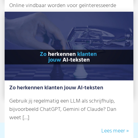
Online vindbaar worden voor geïnteresseerde
klanten. Met dat doel in gedachten stap je een […]
Lees meer »
Zo herkennen klanten jouw AI-teksten
Gebruik jij regelmatig een LLM als schrijfhulp,
bijvoorbeeld ChatGPT, Gemini of Claude? Dan
weet […]
Lees meer »