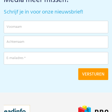
Media meer missen?
Schrijf je in voor onze nieuwsbrief!
V
A