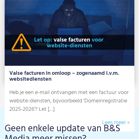
B&S Media is Google Premier Partner 2026
Net als voorgaande jaren behoort ons team in
2026 tot de beste 3% Google […]
Lees meer »
Valse facturen in omloop – zogenaamd i.v.m.
websitediensten
Heb je een e-mail ontvangen met een factuur voor
website-diensten, bijvoorbeeld ‘Domeinregistratie
2025-2026’? Let […]
Lees meer »
Geen enkele update van B&S