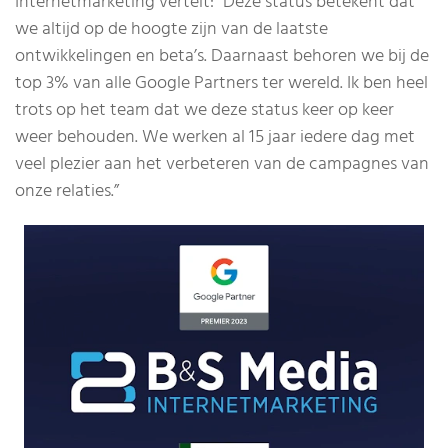
Internetmarketing vertelt: “Deze status betekent dat
we altijd op de hoogte zijn van de laatste
ontwikkelingen en beta’s. Daarnaast behoren we bij de
top 3% van alle Google Partners ter wereld. Ik ben heel
trots op het team dat we deze status keer op keer
weer behouden. We werken al 15 jaar iedere dag met
veel plezier aan het verbeteren van de campagnes van
onze relaties.”