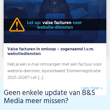
Net als voorgaande jaren behoort ons team in
2026 tot de beste 3% Google […]
Lees meer »
Valse facturen in omloop – zogenaamd i.v.m.
websitediensten
Heb je een e-mail ontvangen met een factuur voor
website-diensten, bijvoorbeeld ‘Domeinregistratie
2025-2026’? Let […]
Lees meer »
Geen enkele update van B&S
Media meer missen?