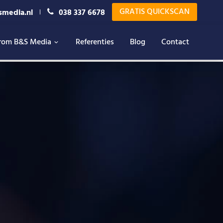
GRATIS QUICKSCAN
smedia.nl
038 337 6678
rom B&S Media
Referenties
Blog
Contact