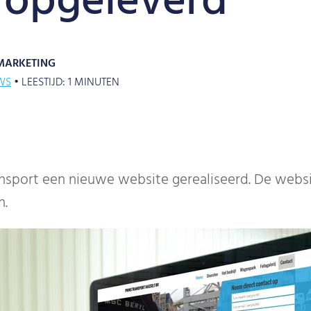
 opgeleverd
MARKETING
WS
•
LEESTIJD:
1
MINUTEN
nsport een nieuwe website gerealiseerd. De websi
n.