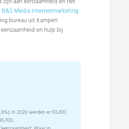
d zijn aan eenzaamheid en het
n
B&S Media Internetmarketing
ting bureau uit Kampen
eenzaamheid en hulp bij
03,9%). In 2020 werden er 93.200
5.700.
 ‘eenzaamheid’. Waar in