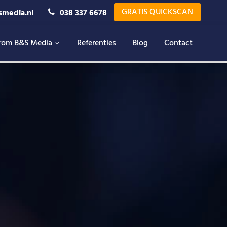
GRATIS QUICKSCAN
smedia.nl
038 337 6678
rom B&S Media
Referenties
Blog
Contact