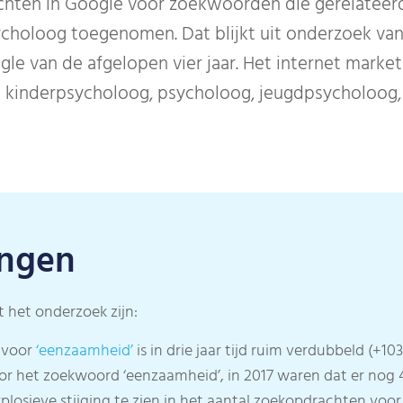
achten in Google voor zoekwoorden die gerelateer
ycholoog toegenomen. Dat blijkt uit onderzoek va
e van de afgelopen vier jaar. Het internet marke
kinderpsycholoog, psycholoog, jeugdpsycholoog, 
ingen
t het onderzoek zijn:
 voor
‘eenzaamheid’
is in drie jaar tijd ruim verdubbeld (+1
 het zoekwoord ‘eenzaamheid’, in 2017 waren dat er nog 4
plosieve stijging te zien in het aantal zoekopdrachten voor