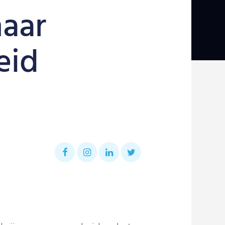
naar
eid