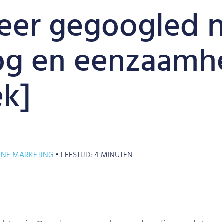
eer gegoogled 
og en eenzaamh
k]
INE MARKETING
•
LEESTIJD:
4
MINUTEN