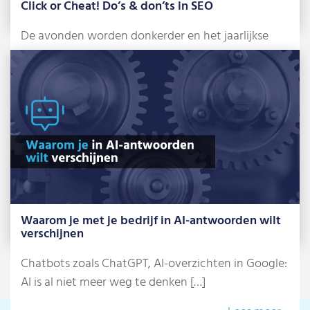
Click or Cheat! Do’s & don’ts in SEO
De avonden worden donkerder en het jaarlijkse
griezelfeest staat alweer voor de deur: Halloween.
[…]
Lees meer »
Waarom je met je bedrijf in AI-antwoorden wilt
verschijnen
Chatbots zoals ChatGPT, AI-overzichten in Google:
AI is al niet meer weg te denken […]