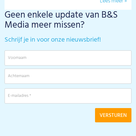
Lees meer »
Geen enkele update van B&S
Media meer missen?
Schrijf je in voor onze nieuwsbrief!
V
A