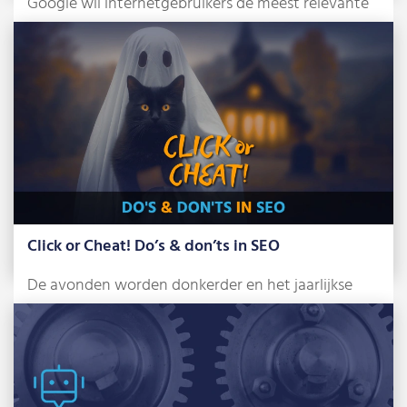
Google wil internetgebruikers de meest relevante
en betrouwbare zoekresultaten tonen. Om dat te
bereiken, […]
Lees meer »
Click or Cheat! Do’s & don’ts in SEO
De avonden worden donkerder en het jaarlijkse
griezelfeest staat alweer voor de deur: Halloween.
[…]
Lees meer »