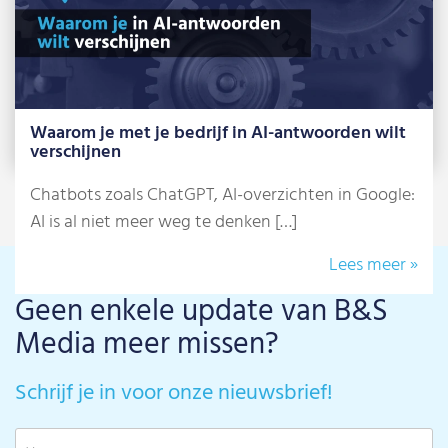
Waarom je met je bedrijf in AI-antwoorden wilt
verschijnen
Chatbots zoals ChatGPT, AI-overzichten in Google:
AI is al niet meer weg te denken […]
Lees meer »
Geen enkele update van B&S
Media meer missen?
Schrijf je in voor onze nieuwsbrief!
V