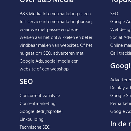
Over B&S Media
Topdi
B&S Media Internetmarketing
is een
SEO
full-service internetmarketingbureau,
Google A
waar we met passie en plezier
Webdesig
werken aan het ontwikkelen en beter
Social Adv
vindbaar maken van websites. Of het
Online ma
nu gaat om SEO, adverteren met
Call track
Google Ads, social media een
Googl
website of een webshop.
SEO
Advertere
Display ad
Concurrentieanalyse
Google Sh
Contentmarketing
Remarketi
Google Bedrijfsprofiel
Google Ad
Linkbuilding
In de 
Technische SEO