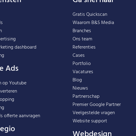
ensten
Ga snel naar
Gratis Quickscan
ds
Waarom B&S Media
n
Branches
ertising
Ons team
rketing dashboard
Referenties
ing
Cases
Portfolio
e Ads
Vacatures
Blog
n op Youtube
Nieuws
verteren
Partnerschap
opping
Premier Google Partner
ng
Veelgestelde vragen
s offerte aanvragen
Website support
regio
Webdesign