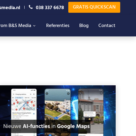
GRATIS QUICKSCAN
smedia.nl
038 337 6678
rom B&S Media
Referenties
Blog
Contact