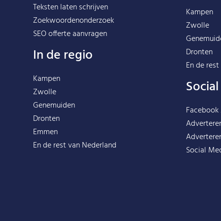
Teksten laten schrijven
Kampen
Zoekwoordenonderzoek
Zwolle
SEO offerte aanvragen
Genemuid
In de regio
Dronten
En de rest
Kampen
Socia
Zwolle
Genemuiden
Facebook
Dronten
Advertere
Emmen
Advertere
En de rest van
Nederland
Social Med