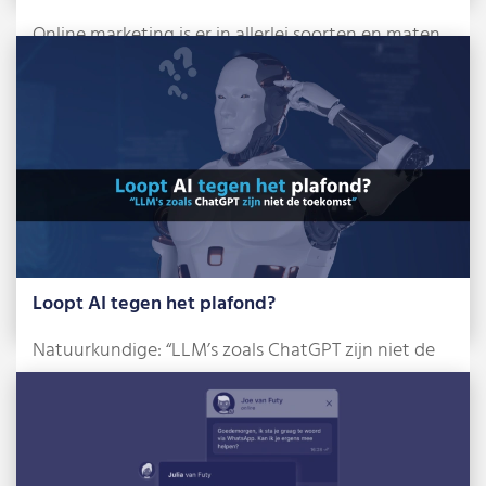
Online marketing is er in allerlei soorten en maten.
Denk aan websiteteksten, video’s en […]
Lees meer »
Loopt AI tegen het plafond?
Natuurkundige: “LLM’s zoals ChatGPT zijn niet de
toekomst” Het algoritme van YouTube gaf me […]
Lees meer »