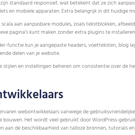
 zijn standaard responsief, wat betekent dat ze zich aanpas
ts en mobiele apparaten. Extra belangrijk in dit huidige mo
ed scala aan aanpasbare modules, zoals tekstblokken, afbeel
exe pagina’s kunt maken zonder extra plugins te installeren
er-functie kun je aangepaste headers, voetteksten, blog l
ende delen van je website.
ale stijlen en instellingen beheren om consistentie over de 
ntwikkelaars
als ervaren webontwikkelaars vanwege de gebruiksvriendelijk
te bouwen. Het wordt veel gebruikt door WordPress-gebruik
en aan de beschikbaarheid van talloze bronnen, tutorials en