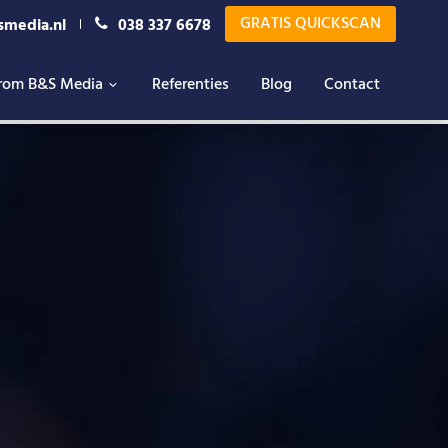
GRATIS QUICKSCAN
smedia.nl
038 337 6678
rom B&S Media
Referenties
Blog
Contact