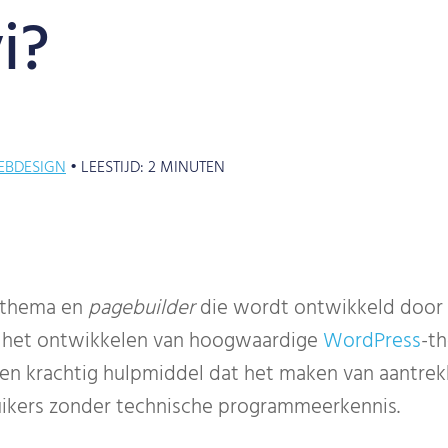
i?
EBDESIGN
•
LEESTIJD:
2
MINUTEN
s-thema en
pagebuilder
die wordt ontwikkeld door E
 in het ontwikkelen van hoogwaardige
WordPress
-t
bel en krachtig hulpmiddel dat het maken van aantre
uikers zonder technische programmeerkennis.