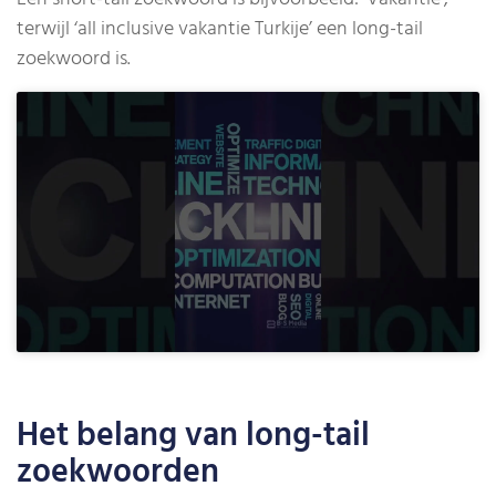
terwijl ‘all inclusive vakantie Turkije’ een long-tail
zoekwoord is.
Het belang van long-tail
zoekwoorden