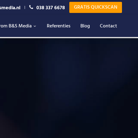
GRATIS QUICKSCAN
smedia.nl
038 337 6678
rom B&S Media
Referenties
Blog
Contact