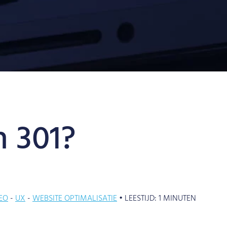
n 301?
EO
UX
WEBSITE OPTIMALISATIE
•
LEESTIJD:
1
MINUTEN