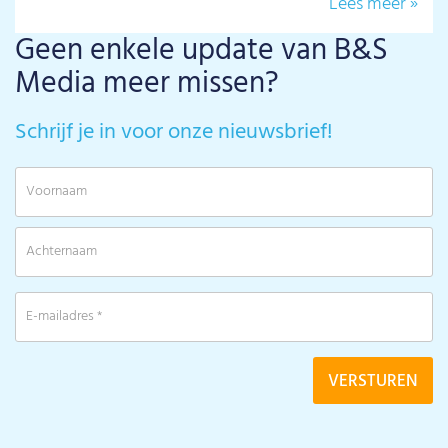
Lees meer »
Geen enkele update van B&S
Media meer missen?
Schrijf je in voor onze nieuwsbrief!
V
A