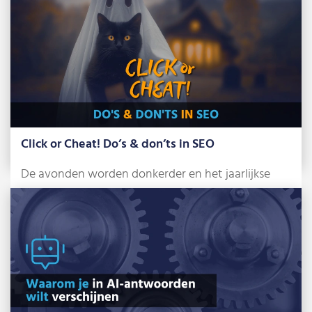
Lees meer »
Click or Cheat! Do’s & don’ts in SEO
De avonden worden donkerder en het jaarlijkse
griezelfeest staat alweer voor de deur: Halloween.
[…]
Lees meer »