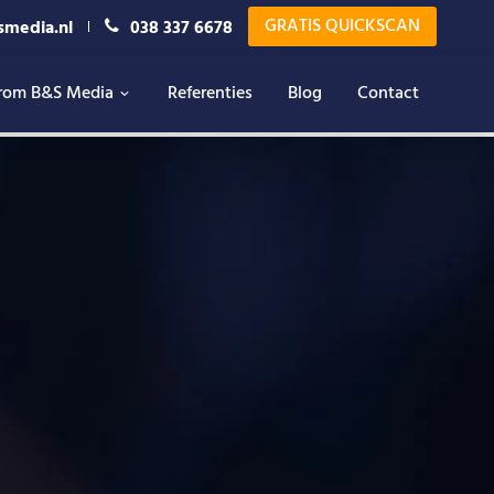
GRATIS QUICKSCAN
smedia.nl
038 337 6678
rom B&S Media
Referenties
Blog
Contact