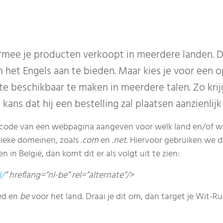
mee je producten verkoopt in meerdere landen. Dan
n het Engels aan te bieden. Maar kies je voor een 
te beschikbaar te maken in meerdere talen. Zo kri
e kans dat hij een bestelling zal plaatsen aanzienlijk
roncode van een webpagina aangeven voor welk land en/of we
erieke domeinen, zoals
.com
en
.net
. Hiervoor gebruiken we
in België, dan komt dit er als volgt uit te zien:
l/
” hreflang=”nl-be” rel=”alternate”/>
ed en
be
voor het land. Draai je dit om, dan target je Wit-R