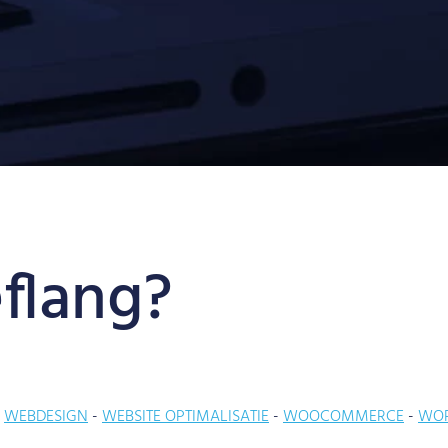
eflang?
WEBDESIGN
WEBSITE OPTIMALISATIE
WOOCOMMERCE
WOR