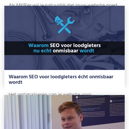
Als MKB’er wil je natuurlijk dat jouw website goed
scoort in Google. Maar wist […]
Lees meer »
Waarom SEO voor loodgieters écht onmisbaar
wordt
Het optimaliseren van je website voor
zoekmachines (SEO) is een belangrijk middel om
door […]
Lees meer »