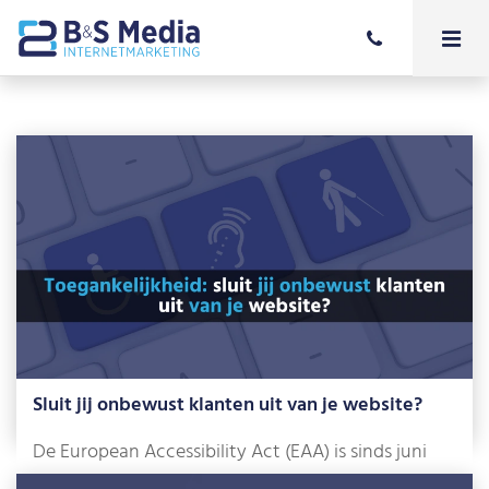
Sluit jij onbewust klanten uit van je website?
De European Accessibility Act (EAA) is sinds juni
2025 een feit. Dat klinkt misschien […]