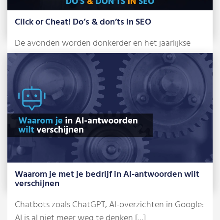
Click or Cheat! Do’s & don’ts in SEO
De avonden worden donkerder en het jaarlijkse
griezelfeest staat alweer voor de deur: Halloween.
[…]
Lees meer »
Waarom je met je bedrijf in AI-antwoorden wilt
verschijnen
Chatbots zoals ChatGPT, AI-overzichten in Google:
AI is al niet meer weg te denken […]