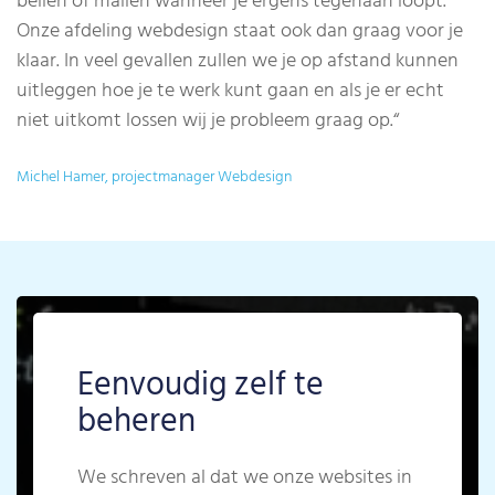
bellen of mailen wanneer je ergens tegenaan loopt.
Onze afdeling webdesign staat ook dan graag voor je
klaar. In veel gevallen zullen we je op afstand kunnen
uitleggen hoe je te werk kunt gaan en als je er echt
niet uitkomt lossen wij je probleem graag op.
“
Michel Hamer, projectmanager Webdesign
Eenvoudig zelf te
beheren
We schreven al dat we onze websites in