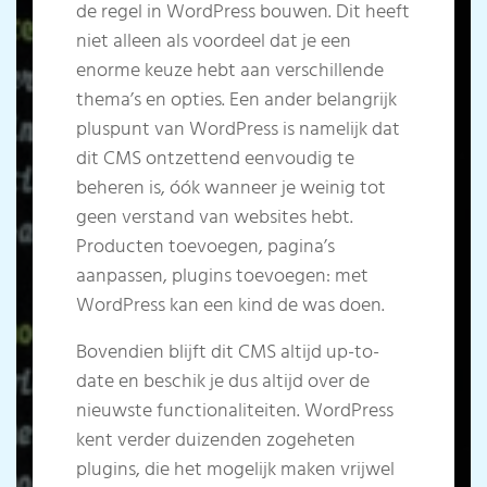
de regel in WordPress bouwen. Dit heeft
niet alleen als voordeel dat je een
enorme keuze hebt aan verschillende
thema’s en opties. Een ander belangrijk
pluspunt van WordPress is namelijk dat
dit CMS ontzettend eenvoudig te
beheren is, óók wanneer je weinig tot
geen verstand van websites hebt.
Producten toevoegen, pagina’s
aanpassen, plugins toevoegen: met
WordPress kan een kind de was doen.
Bovendien blijft dit CMS altijd up-to-
date en beschik je dus altijd over de
nieuwste functionaliteiten. WordPress
kent verder duizenden zogeheten
plugins, die het mogelijk maken vrijwel