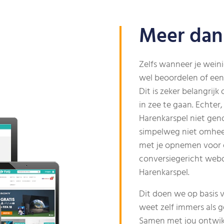
Meer dan
Zelfs wanneer je wein
wel beoordelen of een 
Dit is zeker belangrij
in zee te gaan. Echte
Harenkarspel niet geno
simpelweg niet omheen
met je opnemen voor ee
conversiegericht webd
Harenkarspel.
Dit doen we op basis v
weet zelf immers als g
Samen met jou ontwikk