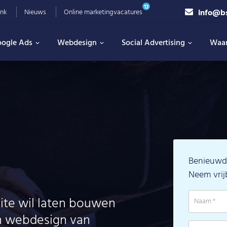
13
info@b
nk
Nieuws
Online marketingvacatures
ogle Ads
Webdesign
Social Advertising
Waa
Benieuwd 
Neem vrij
ite wil laten bouwen
 in webdesign van