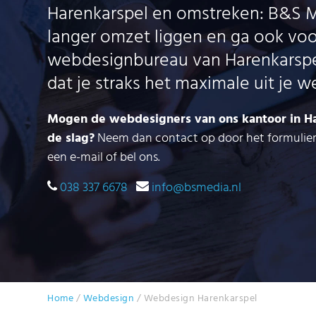
Harenkarspel en omstreken: B&S M
langer omzet liggen en ga ook voo
webdesignbureau van Harenkarspel
dat je straks het maximale uit je we
Mogen de webdesigners van ons kantoor in Ha
de slag?
Neem dan contact op door het formulier h
een e-mail of bel ons.
038 337 6678
info@bsmedia.nl
Home
/
Webdesign
/
Webdesign Harenkarspel