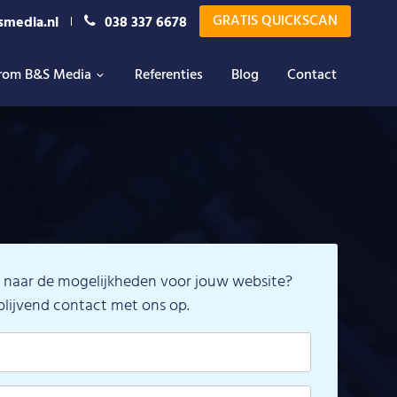
GRATIS QUICKSCAN
smedia.nl
038 337 6678
rom B&S Media
Referenties
Blog
Contact
naar de mogelijkheden voor jouw website?
blijvend contact met ons op.