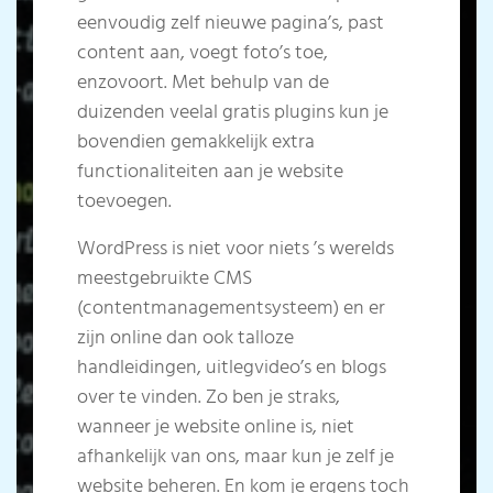
eenvoudig zelf nieuwe pagina’s, past
content aan, voegt foto’s toe,
enzovoort. Met behulp van de
duizenden veelal gratis plugins kun je
bovendien gemakkelijk extra
functionaliteiten aan je website
toevoegen.
WordPress is niet voor niets ’s werelds
meestgebruikte CMS
(contentmanagementsysteem) en er
zijn online dan ook talloze
handleidingen, uitlegvideo’s en blogs
over te vinden. Zo ben je straks,
wanneer je website online is, niet
afhankelijk van ons, maar kun je zelf je
website beheren. En kom je ergens toch