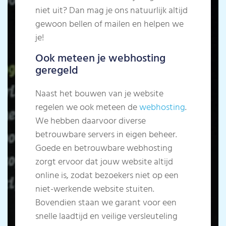
niet uit? Dan mag je ons natuurlijk altijd
gewoon bellen of mailen en helpen we
je!
Ook meteen je webhosting
geregeld
Naast het bouwen van je website
regelen we ook meteen de
webhosting
.
We hebben daarvoor diverse
betrouwbare servers in eigen beheer.
Goede en betrouwbare webhosting
zorgt ervoor dat jouw website altijd
online is, zodat bezoekers niet op een
niet-werkende website stuiten.
Bovendien staan we garant voor een
snelle laadtijd en veilige versleuteling