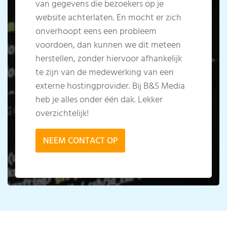
van gegevens die bezoekers op je
website achterlaten. En mocht er zich
onverhoopt eens een probleem
voordoen, dan kunnen we dit meteen
herstellen, zonder hiervoor afhankelijk
te zijn van de medewerking van een
externe hostingprovider. Bij B&S Media
heb je alles onder één dak. Lekker
overzichtelijk!
NEEM CONTACT OP