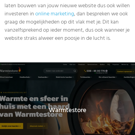
laten bouwen van jouw nieuwe website dus ook willen
investeren in
online marketing
, dan bespreken we ook
graag de mogelijkheden op dit vlak met je. Dit kan
vanzelfsprekend op ieder moment, dus ook wanneer je
website straks alweer een poosje in de lucht is.
Warmtestore