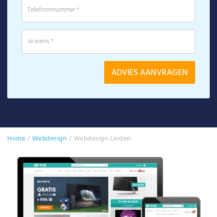
Home
/
Webdesign
/
Webdesign Leiden