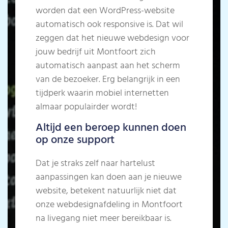
worden dat een WordPress-website
automatisch ook responsive is. Dat wil
zeggen dat het nieuwe webdesign voor
jouw bedrijf uit Montfoort zich
automatisch aanpast aan het scherm
van de bezoeker. Erg belangrijk in een
tijdperk waarin mobiel internetten
almaar populairder wordt!
Altijd een beroep kunnen doen
op onze support
Dat je straks zelf naar hartelust
aanpassingen kan doen aan je nieuwe
website, betekent natuurlijk niet dat
onze webdesignafdeling in Montfoort
na livegang niet meer bereikbaar is.