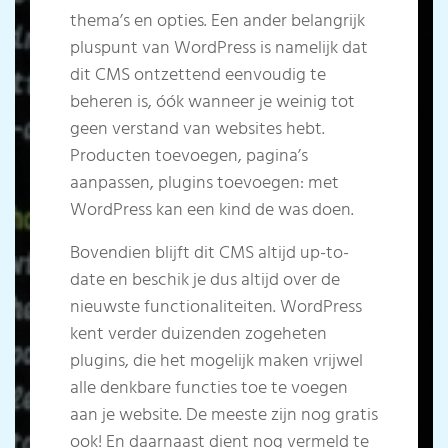
thema’s en opties. Een ander belangrijk
pluspunt van WordPress is namelijk dat
dit CMS ontzettend eenvoudig te
beheren is, óók wanneer je weinig tot
geen verstand van websites hebt.
Producten toevoegen, pagina’s
aanpassen, plugins toevoegen: met
WordPress kan een kind de was doen.
Bovendien blijft dit CMS altijd up-to-
date en beschik je dus altijd over de
nieuwste functionaliteiten. WordPress
kent verder duizenden zogeheten
plugins, die het mogelijk maken vrijwel
alle denkbare functies toe te voegen
aan je website. De meeste zijn nog gratis
ook! En daarnaast dient nog vermeld te