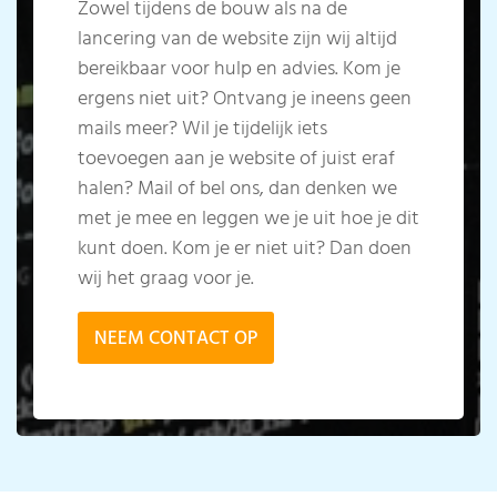
Zowel tijdens de bouw als na de
lancering van de website zijn wij altijd
bereikbaar voor hulp en advies. Kom je
ergens niet uit? Ontvang je ineens geen
mails meer? Wil je tijdelijk iets
toevoegen aan je website of juist eraf
halen? Mail of bel ons, dan denken we
met je mee en leggen we je uit hoe je dit
kunt doen. Kom je er niet uit? Dan doen
wij het graag voor je.
NEEM CONTACT OP