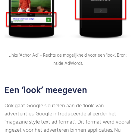
Links ‘Achor Ad’ – Rechts de mogelijkheid voor een ‘look’. Bron:
Inside AdWords.
Een ‘look’ meegeven
Ook gaat Google sleutelen aan de ‘look’ van
advertenties. Google introduceerde al eerder het
‘magazine style text ad format’. Dit format werd vooral
ingezet voor het adverteren binnen applicaties. Nu