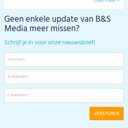
Lees meer »
Geen enkele update van B&S
Media meer missen?
Schrijf je in voor onze nieuwsbrief!
V
A