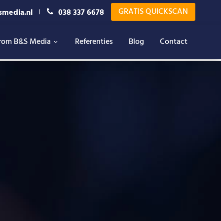
GRATIS QUICKSCAN
smedia.nl
038 337 6678
rom B&S Media
Referenties
Blog
Contact