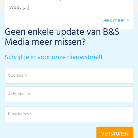
weet […]
Lees meer »
Geen enkele update van B&S
Media meer missen?
Schrijf je in voor onze nieuwsbrief!
V
A