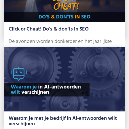
Click or Cheat! Do’s & don’ts in SEO
De avonden worden donkerder en het jaarlijkse
griezelfeest staat alweer voor de deur: Halloween.
[…]
Lees meer »
Waarom je met je bedrijf in AI-antwoorden wilt
verschijnen