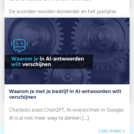
De avonden worden donkerder en het jaarlijkse
griezelfeest staat alweer voor de deur: Halloween.
[…]
Lees meer »
Waarom je met je bedrijf in AI-antwoorden wilt
verschijnen
Chatbots zoals ChatGPT, AI-overzichten in Google:
AI is al niet meer weg te denken […]
Lees meer »