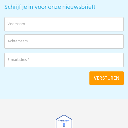
Schrijf je in voor onze nieuwsbrief!
V
A