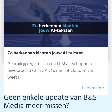
Lees meer »
Zo herkennen klanten jouw AI-teksten
Gebruik jij regelmatig een LLM als schrijfhulp,
bijvoorbeeld ChatGPT, Gemini of Claude? Dan
weet […]
Lees meer »
Geen enkele update van B&S
Media meer missen?