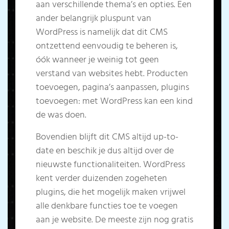
aan verschillende thema’s en opties. Een
ander belangrijk pluspunt van
WordPress is namelijk dat dit CMS
ontzettend eenvoudig te beheren is,
óók wanneer je weinig tot geen
verstand van websites hebt. Producten
toevoegen, pagina’s aanpassen, plugins
toevoegen: met WordPress kan een kind
de was doen.
Bovendien blijft dit CMS altijd up-to-
date en beschik je dus altijd over de
nieuwste functionaliteiten. WordPress
kent verder duizenden zogeheten
plugins, die het mogelijk maken vrijwel
alle denkbare functies toe te voegen
aan je website. De meeste zijn nog gratis