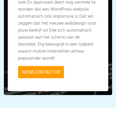
ook! En daarnaast dient nog vermeld te
worden dat een WordPress-website
automatisch ook responsive is. Dat wil
zeggen dat het nieuwe webdesign voor
jouw bedrijf uit Ede zich automatisch
aanpast aan het scherm van de
bezoeker. Erg belangrijk in een tijdperk
waarin mobiel internetten almaar
populairder wordt!
NEEM CONTACT OP