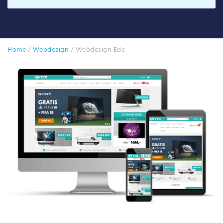
Home
/
Webdesign
/
Webdesign Ede