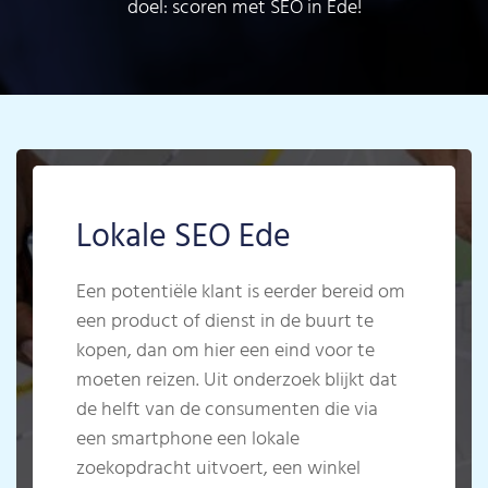
doel: scoren met SEO in Ede!
Lokale SEO Ede
Een potentiële klant is eerder bereid om
een product of dienst in de buurt te
kopen, dan om hier een eind voor te
moeten reizen. Uit onderzoek blijkt dat
de helft van de consumenten die via
een smartphone een lokale
zoekopdracht uitvoert, een winkel