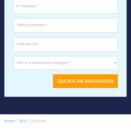
Home
/
SEO
/
SEO Ede