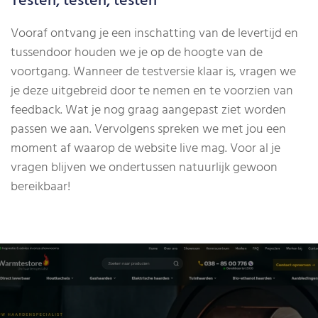
Testen, testen, testen
Vooraf ontvang je een inschatting van de levertijd en
tussendoor houden we je op de hoogte van de
voortgang. Wanneer de testversie klaar is, vragen we
je deze uitgebreid door te nemen en te voorzien van
feedback. Wat je nog graag aangepast ziet worden
passen we aan. Vervolgens spreken we met jou een
moment af waarop de website live mag. Voor al je
vragen blijven we ondertussen natuurlijk gewoon
bereikbaar!