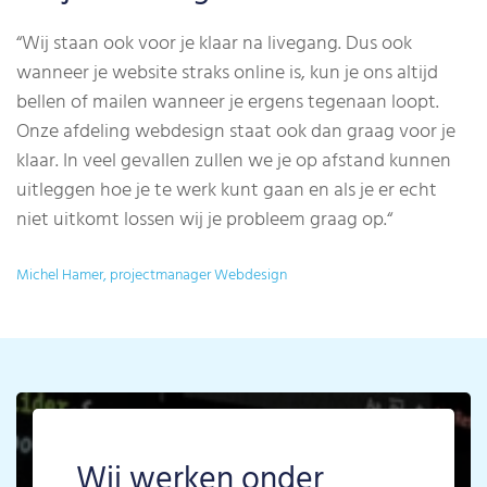
“Wij staan ook voor je klaar na livegang. Dus ook
wanneer je website straks online is, kun je ons altijd
bellen of mailen wanneer je ergens tegenaan loopt.
Onze afdeling webdesign staat ook dan graag voor je
klaar. In veel gevallen zullen we je op afstand kunnen
uitleggen hoe je te werk kunt gaan en als je er echt
niet uitkomt lossen wij je probleem graag op.
“
Michel Hamer, projectmanager Webdesign
Wij werken onder