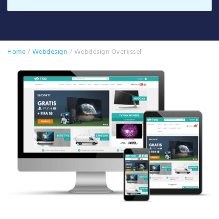
Home
/
Webdesign
/
Webdesign Overijssel