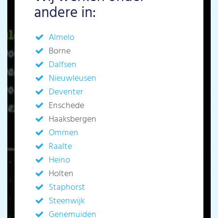
andere in:
Almelo
Borne
Dalfsen
Nieuwleusen
Deventer
Enschede
Haaksbergen
Ommen
Raalte
Heino
Holten
Staphorst
Steenwijk
Genemuiden