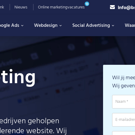
13
info@b
nk
Nieuws
Online marketingvacatures
ogle Ads
Webdesign
Social Advertising
Waa
ting
Wil jij m
Wij geven 
edrijven geholpen
derende website. Wij