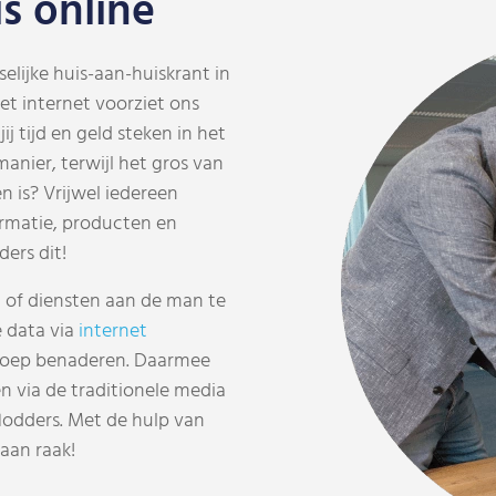
s online
elijke huis-aan-huiskrant in
Het internet voorziet ons
j tijd en geld steken in het
anier, terwijl het gros van
n is? V
rijwel iedereen
rmatie, producten en
ers dit!
of diensten aan de man te
e data via
internet
roep benaderen. Daarmee
n via de traditionele media
lodders. Met de hulp van
aan raak!