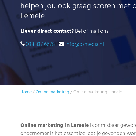
helpen jou ook graag scoren met o
Lemele!
Liever direct contact?
Bel of mail ons!
038 337 6678
info@bsmedia.nl
Home
/
Online marketing
/
Online marketing Lemele
Online marketing in Lemele
is onmisbaar geword
ondernemer is het essentieel dat je gevonden wo