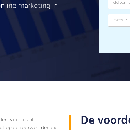
nline marketing in
De voorde
en. Voor jou als
rdt op de zoekwoorden die