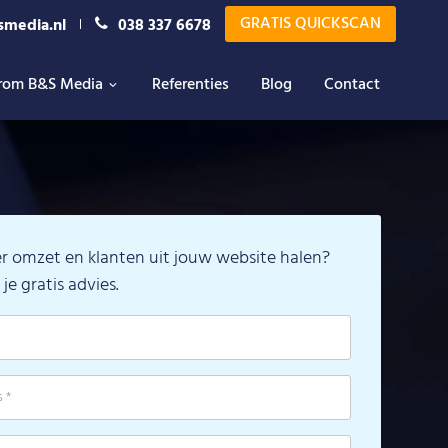
GRATIS QUICKSCAN
smedia.nl
038 337 6678
rom B&S Media
Referenties
Blog
Contact
eer omzet en klanten uit jouw website halen?
je gratis advies.