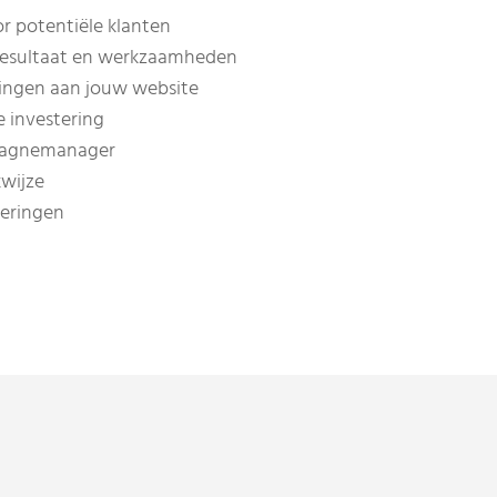
or potentiële klanten
resultaat en werkzaamheden
ringen aan jouw website
e investering
pagnemanager
wijze
teringen