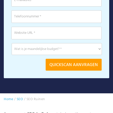
Home
/
SEO
/
SEO Ruinen