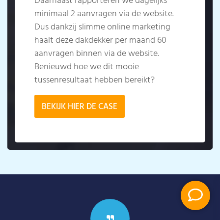
Daarnaast rapporteren we dagelijks
minimaal 2 aanvragen via de website.
Dus dankzij slimme online marketing
haalt deze dakdekker per maand 60
aanvragen binnen via de website.
Benieuwd hoe we dit mooie
tussenresultaat hebben bereikt?
BEKIJK HIER DE CASE