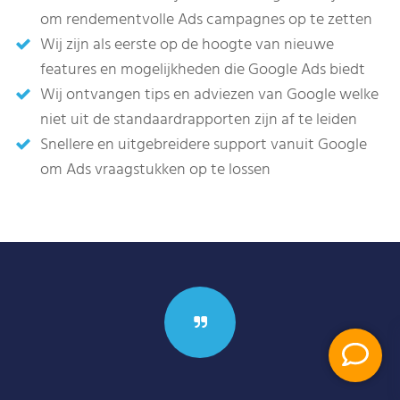
om rendementvolle Ads campagnes op te zetten
Wij zijn als eerste op de hoogte van nieuwe
features en mogelijkheden die Google Ads biedt
Wij ontvangen tips en adviezen van Google welke
niet uit de standaardrapporten zijn af te leiden
Snellere en uitgebreidere support vanuit Google
om Ads vraagstukken op te lossen