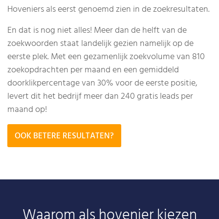
Hoveniers als eerst genoemd zien in de zoekresultaten.
En dat is nog niet alles! Meer dan de helft van de
zoekwoorden staat landelijk gezien namelijk op de
eerste plek. Met een gezamenlijk zoekvolume van 810
zoekopdrachten per maand en een gemiddeld
doorklikpercentage van 30% voor de eerste positie,
levert dit het bedrijf meer dan 240 gratis leads per
maand op!
OOK BETERE RESULTATEN?
Waarom als hovenier kiezen