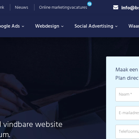
13
info@b
nk
Nieuws
Online marketingvacatures
ogle Ads
Webdesign
Social Advertising
Waa
Maak een 
Plan direc
l vindbare website
um.