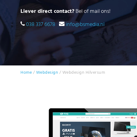
Liever direct contact?
Bel of mail ons!
038 337 6678
info@bsmedia.nl
Home
/
Webdesign
/
Webdesign Hilversum