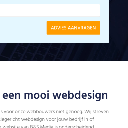
 een mooi webdesign
is voor onze webbouwers niet genoeg. Wij streven
siegericht webdesign voor jouw bedrijf in of
n website van B&S Media is onderscheidend,