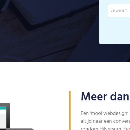
Meer dan
Een ‘mooi webdesign’ 
altijd naar een conver
rondom Hilversum. Ee