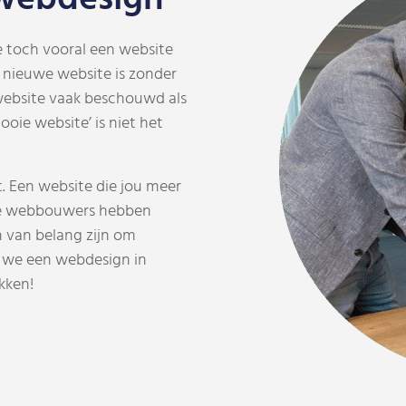
ie toch vooral een website
 je nieuwe website is zonder
website vaak beschouwd als
oie website’ is niet het
t. Een website die jou meer
e webbouwers hebben
 van belang zijn om
n we een webdesign in
kken!