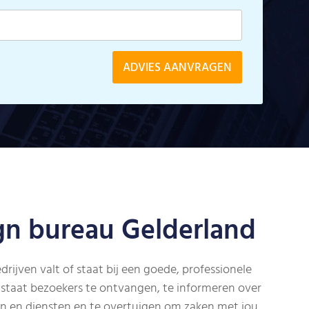
n bureau Gelderland
drijven valt of staat bij een goede, professionele
in staat bezoekers te ontvangen, te informeren over
en en diensten en te overtuigen om zaken met jou