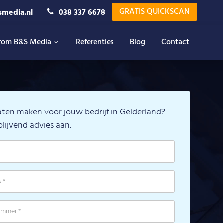
GRATIS QUICKSCAN
smedia.nl
038 337 6678
rom B&S Media
Referenties
Blog
Contact
aten maken voor jouw bedrijf in Gelderland?
blijvend advies aan.