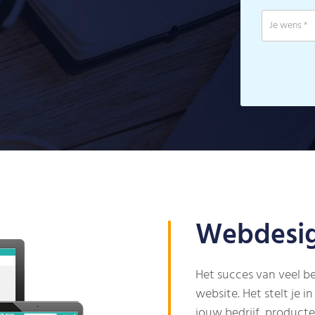
Webdesig
Het succes van veel be
website. Het stelt je 
jouw bedrijf, product