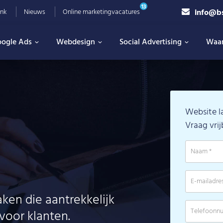
13
info@b
nk
Nieuws
Online marketingvacatures
ogle Ads
Webdesign
Social Advertising
Waa
Website l
Vraag vrij
ken die aantrekkelijk
voor klanten.