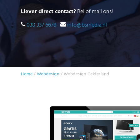
Liever direct contact?
Bel of mail ons!
038 337 6678
info@bsmedia.nl
Home
/
Webdesign
/
Webdesign Gelderland