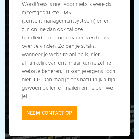
WordPress is niet voor niets ’s werelds
meestgebruikte CMS
(contentmanagementsysteem) en er
zijn online dan ook talloze
handleidingen, uitlegvideo’s en blogs
over te vinden. Zo ben je straks,
wanneer je website online is, niet
afhankelijk van ons, maar kun je zelf je
website beheren. En kom je ergens toch
niet uit? Dan mag je ons natuurlijk altijd
gewoon bellen of mailen en helpen we
je!
NEEM CONTACT OP