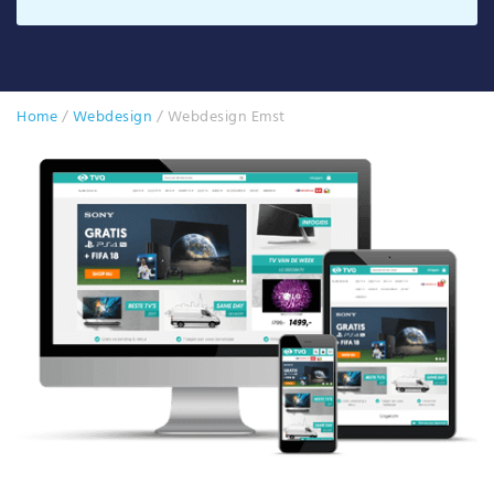
Home
/
Webdesign
/
Webdesign Emst