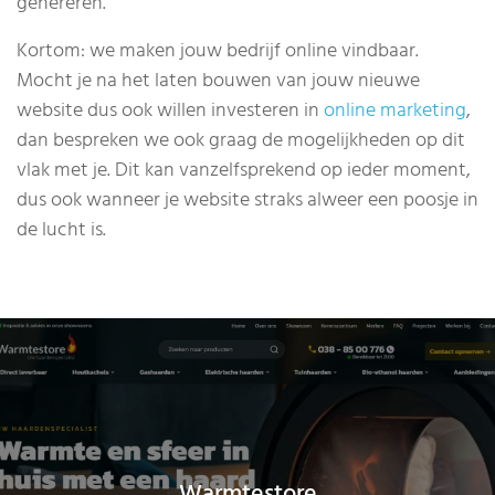
genereren.
Kortom: we maken jouw bedrijf online vindbaar.
Mocht je na het laten bouwen van jouw nieuwe
website dus ook willen investeren in
online marketing
,
dan bespreken we ook graag de mogelijkheden op dit
vlak met je. Dit kan vanzelfsprekend op ieder moment,
dus ook wanneer je website straks alweer een poosje in
de lucht is.
Warmtestore