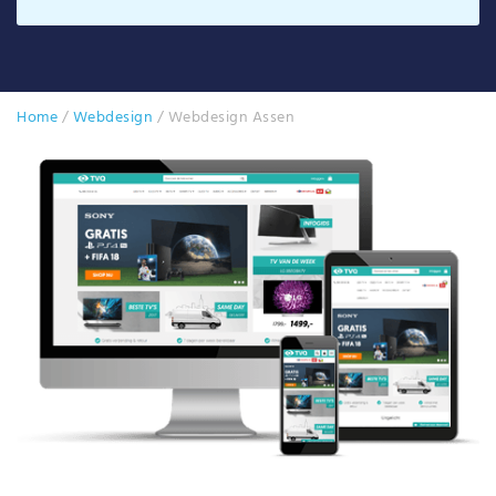
Home
/
Webdesign
/
Webdesign Assen