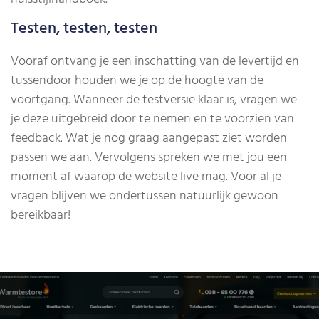
Testen, testen, testen
Vooraf ontvang je een inschatting van de levertijd en
tussendoor houden we je op de hoogte van de
voortgang. Wanneer de testversie klaar is, vragen we
je deze uitgebreid door te nemen en te voorzien van
feedback. Wat je nog graag aangepast ziet worden
passen we aan. Vervolgens spreken we met jou een
moment af waarop de website live mag. Voor al je
vragen blijven we ondertussen natuurlijk gewoon
bereikbaar!