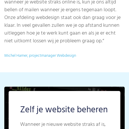
wanneer je website straks online is, kun je ons altijd
bellen of mailen wanneer je ergens tegenaan loopt.
Onze afdeling webdesign staat ook dan graag voor je
klaar. In veel gevallen zullen we je op afstand kunnen
uitleggen hoe je te werk kunt gaan en als je er echt
niet uitkomt lossen wij je probleem graag op.
“
Michel Hamer, projectmanager Webdesign
Zelf je website beheren
Wanneer je nieuwe website straks af is,