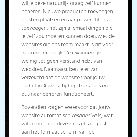
wil je deze natuurlijk graag zelf kunnen
beheren. Nieuwe producten toevoegen,
teksten plaatsen en aanpassen, blogs
toevoegen: het zijn allemaal dingen die
je zelf zou moeten kunnen doen. Met de
websites die ons team maakt is dit voor
iedereen mogelijk. Ook wanneer je
weinig tot geen verstand hebt van
websites.
Daarnaast ben je er van
verzekerd dat de website voor jouw
bedrijf in Assen altijd up-to-date is en
dus naar behoren functioneert.
Bovendien zorgen we ervoor dat jouw
website automatisch
responsive
is, wat
wil zeggen dat deze zichzelf aanpast
aan het formaat scherm van de