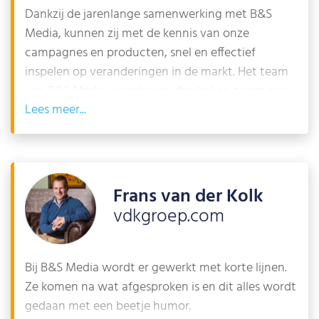
Dankzij de jarenlange samenwerking met B&S
Media, kunnen zij met de kennis van onze
campagnes en producten, snel en effectief
inspelen op veranderingen in de markt. Het team
van B&S Media is gedreven, flexibel en toont een
Lees
persoonlijke betrokkenheid. Met hun expertise
zorgen zij ervoor dat onze SEA en SEO campagnes
optimaal worden ingezet.
Frans van der Kolk
vdkgroep.com
Bij B&S Media wordt er gewerkt met korte lijnen.
Ze komen na wat afgesproken is en dit alles wordt
gedaan met een beetje humor.