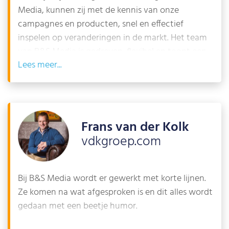
Media, kunnen zij met de kennis van onze
campagnes en producten, snel en effectief
inspelen op veranderingen in de markt. Het team
van B&S Media is gedreven, flexibel en toont een
Lees
persoonlijke betrokkenheid. Met hun expertise
zorgen zij ervoor dat onze SEA en SEO campagnes
optimaal worden ingezet.
Frans van der Kolk
vdkgroep.com
Bij B&S Media wordt er gewerkt met korte lijnen.
Ze komen na wat afgesproken is en dit alles wordt
gedaan met een beetje humor.