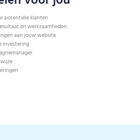
len voor jou
or potentiële klanten
resultaat en werkzaamheden
ringen aan jouw website
e investering
pagnemanager
wijze
teringen