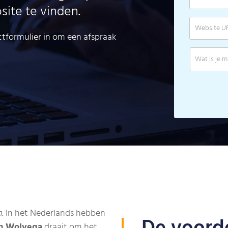
ite te vinden.
ctformulier in om een afspraak
n
. In het Nederlands hebben
in Wolvega
draait om het