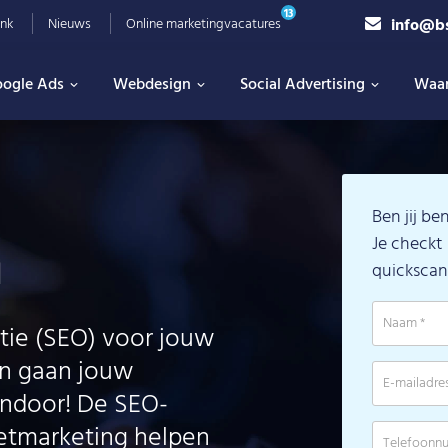
13
info@b
nk
Nieuws
Online marketingvacatures
ogle Ads
Webdesign
Social Advertising
Waa
Ben jij be
a
Je checkt 
quickscan
atie (SEO) voor jouw
an gaan jouw
andoor! De SEO-
netmarketing helpen