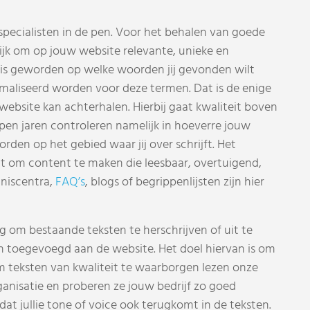
pecialisten in de pen. Voor het behalen van goede
rijk om op jouw website relevante, unieke en
 is geworden op welke woorden jij gevonden wilt
aliseerd worden voor deze termen. Dat is de enige
ebsite kan achterhalen. Hierbij gaat kwaliteit boven
pen jaren controleren namelijk in hoeverre jouw
rden op het gebied waar jij over schrijft. Het
uit om content te maken die leesbaar, overtuigend,
nniscentra,
FAQ’s
, blogs of begrippenlijsten zijn hier
 om bestaande teksten te herschrijven of uit te
n toegevoegd aan de website. Het doel hiervan is om
m teksten van kwaliteit te waarborgen lezen onze
anisatie en proberen ze jouw bedrijf zo goed
at jullie tone of voice ook terugkomt in de teksten.