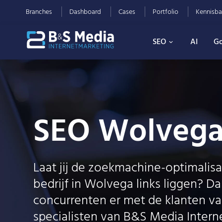
Branches
Dashboard
Cases
Portfolio
Kennisba
SEO
AI
Go
SEO Wolveg
Laat jij de zoekmachine-optimalis
bedrijf in Wolvega links liggen? D
concurrenten er met de klanten v
specialisten van B&S Media Inter