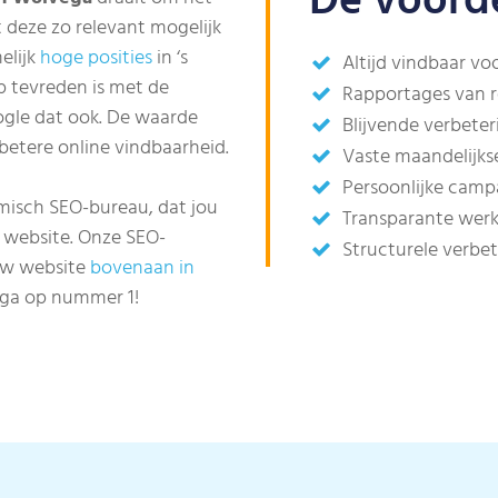
De voorde
 deze zo relevant mogelijk
elijk
hoge posities
in ‘s
Altijd vindbaar vo
p tevreden is met de
Rapportages van 
oogle dat ook. De waarde
Blijvende verbete
 betere online vindbaarheid.
Vaste maandelijks
Persoonlijke cam
misch SEO-bureau, dat jou
Transparante werk
 website. Onze SEO-
Structurele verbe
ouw website
bovenaan in
vega op nummer 1!