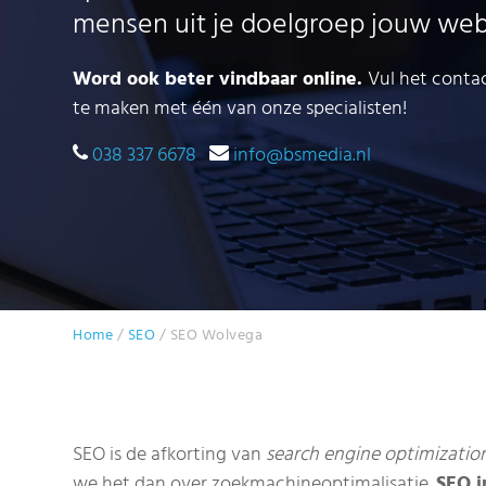
mensen uit je doelgroep jouw webs
Word ook beter vindbaar online.
Vul het conta
te maken met één van onze specialisten!
038 337 6678
info@bsmedia.nl
Home
/
SEO
/
SEO Wolvega
SEO is de afkorting van
search engine optimizatio
we het dan over zoekmachineoptimalisatie.
SEO 