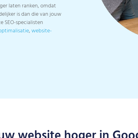
oger laten ranken, omdat
elijker is dan die van jouw
e SEO-specialisten
optimalisatie
,
website-
uw website hoger in Goo