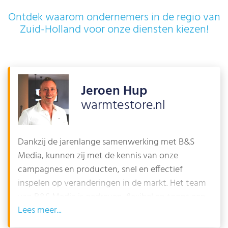
Ontdek waarom ondernemers in de regio van
Zuid-Holland voor onze diensten kiezen!
Jeroen Hup
warmtestore.nl
Dankzij de jarenlange samenwerking met B&S
Media, kunnen zij met de kennis van onze
campagnes en producten, snel en effectief
inspelen op veranderingen in de markt. Het team
van B&S Media is gedreven, flexibel en toont een
Lees
persoonlijke betrokkenheid. Met hun expertise
zorgen zij ervoor dat onze SEA en SEO campagnes