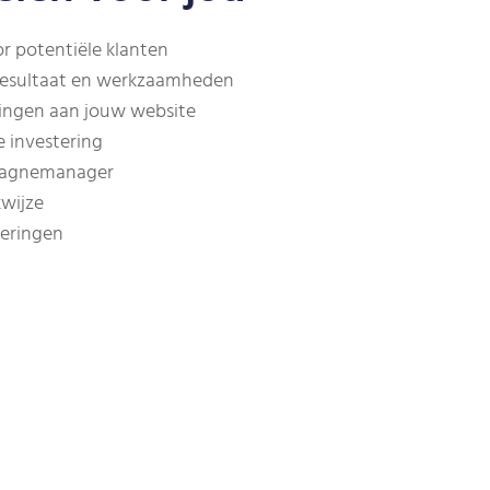
or potentiële klanten
resultaat en werkzaamheden
ringen aan jouw website
e investering
pagnemanager
wijze
teringen