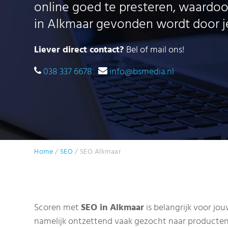
online goed te presteren, waardoor
in Alkmaar gevonden wordt door j
Liever direct contact?
Bel of mail ons!
038 337 6678
info@bsmedia.nl
Home
/
SEO
/
SEO Alkmaar
Scoren met
SEO in Alkmaar
is belangrijk voor jou
namelijk ontzettend vaak gezocht naar producten