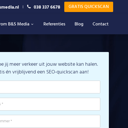
GRATIS QUICKSCAN
smedia.nl
038 337 6678
rom B&S Media
Referenties
Blog
Contact
e jij meer verkeer uit jouw website kan halen.
tis én vrijblijvend een SEO-quickscan aan!