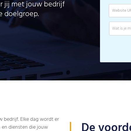
 jij met jouw bedrijf
e doelgroep.
w bedrijf. Elke dag wordt er
De voorde
 en diensten die jouw