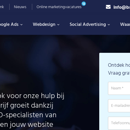
13
info@b
nk
Nieuws
Online marketingvacatures
ogle Ads
Webdesign
Social Advertising
Waa
Ontdek ho
Vraag gra
k voor onze hulp bij
jf groeit dankzij
-specialisten van
pen jouw website