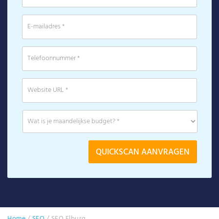
Home
/
SEO
/
SEO Elburg