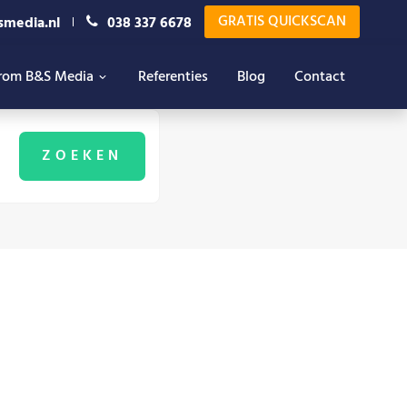
GRATIS QUICKSCAN
smedia.nl
038 337 6678
rom B&S Media
Referenties
Blog
Contact