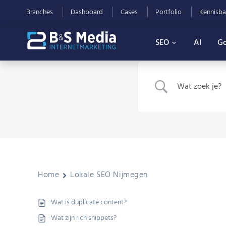
Branches
Dashboard
Cases
Portfolio
Kennisba
SEO
AI
Go
Home
Lokale SEO Nijmegen
Wat is duplicate content?
Wat zijn rich snippets?