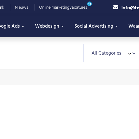
13
info@b
nk
Nieuws
Online marketingvacatures
ogle Ads
Webdesign
Social Advertising
Waa